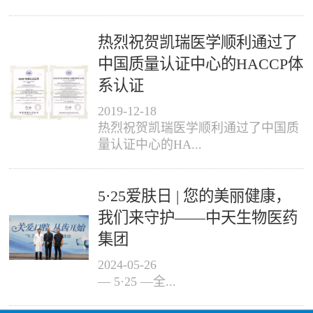
热烈祝贺凯瑞医学顺利通过了
中国质量认证中心的HACCP体
系认证
2019
-
12
-
18
热烈祝贺凯瑞医学顺利通过了中国质
量认证中心的HA...
5·25爱肤日 | 您的美丽健康，
我们来守护——中天生物医药
集团
2024
-
05
-
26
— 5·25 —全...