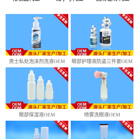
08
181
10
218
男士私处泡沫剂洗液OEM
眼部护理液防盗三件套OEM
眼部保湿液OEM
喷雾洗眼液OEM