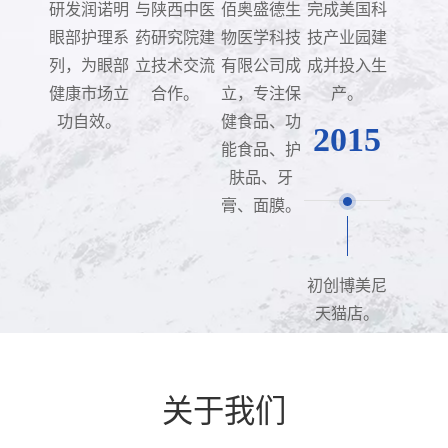
研发润诺明
与陕西中医
佰奥盛德生
完成美国科
眼部护理系
药研究院建
物医学科技
技产业园建
列，为眼部
立技术交流
有限公司成
成并投入生
健康市场立
合作。
立，专注保
产。
功自效。
健食品、功
2015
能食品、护
肤品、牙
膏、面膜。
初创博美尼
天猫店。
关于我们