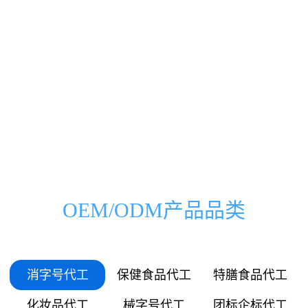
0000
0000
0333
0500
00
000
万
家
0666
1000
01
036
0999
1500
03
072
1332
2000
OEM/ODM产品品类
05
109
1665
2500
06
145
消字号代工
保健食品代工
特膳食品代工
1998
3000
化妆品代工
械字号代工
团标企标代工