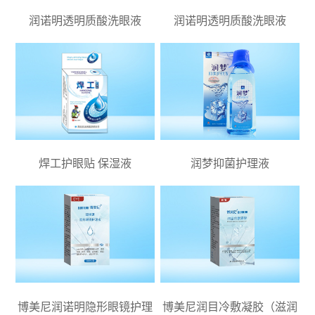
润诺明透明质酸洗眼液
润诺明透明质酸洗眼液
焊工护眼贴 保湿液
润梦抑菌护理液
博美尼润诺明隐形眼镜护理
博美尼润目冷敷凝胶（滋润