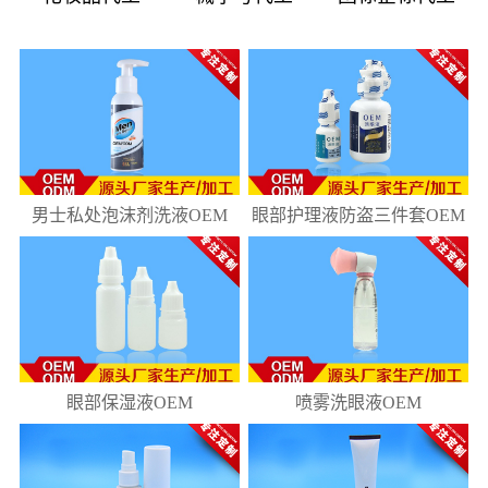
08
181
10
218
男士私处泡沫剂洗液OEM
眼部护理液防盗三件套OEM
眼部保湿液OEM
喷雾洗眼液OEM