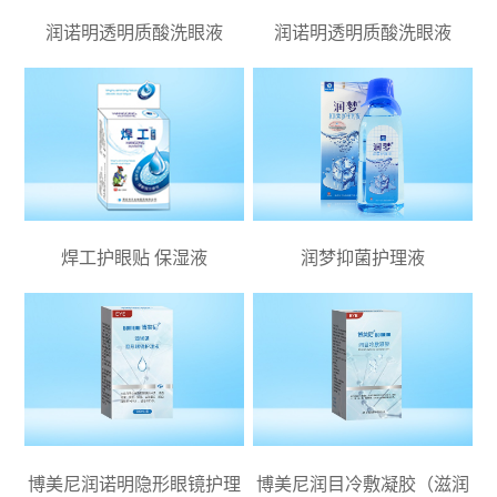
润诺明透明质酸洗眼液
润诺明透明质酸洗眼液
焊工护眼贴 保湿液
润梦抑菌护理液
博美尼润诺明隐形眼镜护理
博美尼润目冷敷凝胶（滋润