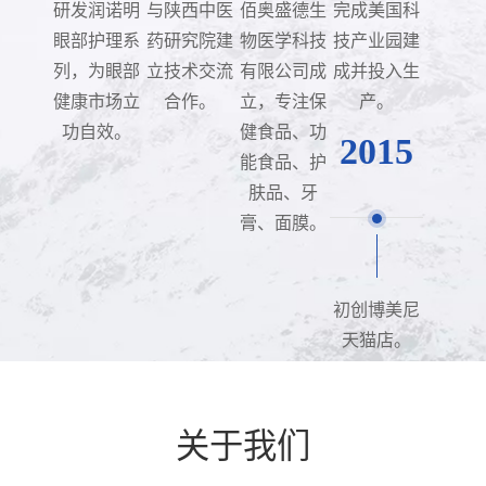
研发润诺明
与陕西中医
佰奥盛德生
完成美国科
眼部护理系
药研究院建
物医学科技
技产业园建
列，为眼部
立技术交流
有限公司成
成并投入生
健康市场立
合作。
立，专注保
产。
功自效。
健食品、功
2015
能食品、护
肤品、牙
膏、面膜。
初创博美尼
天猫店。
关于我们