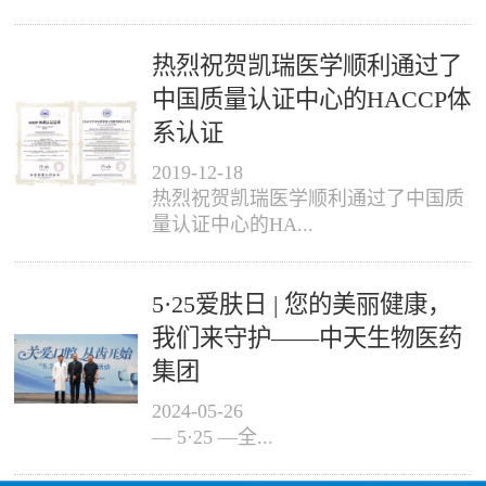
热烈祝贺凯瑞医学顺利通过了
中国质量认证中心的HACCP体
系认证
2019
-
12
-
18
热烈祝贺凯瑞医学顺利通过了中国质
量认证中心的HA...
5·25爱肤日 | 您的美丽健康，
我们来守护——中天生物医药
集团
2024
-
05
-
26
— 5·25 —全...