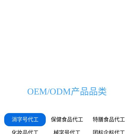
0000
0000
0333
0500
00
000
万
家
0666
1000
01
036
0999
1500
03
072
1332
2000
OEM/ODM产品品类
05
109
1665
2500
06
145
消字号代工
保健食品代工
特膳食品代工
1998
3000
化妆品代工
械字号代工
团标企标代工