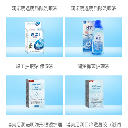
润诺明透明质酸洗眼液
润诺明透明质酸洗眼液
焊工护眼贴 保湿液
润梦抑菌护理液
博美尼润诺明隐形眼镜护理
博美尼润目冷敷凝胶（滋润