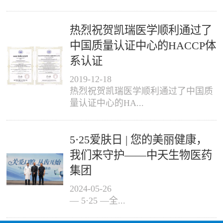
热烈祝贺凯瑞医学顺利通过了
中国质量认证中心的HACCP体
系认证
2019
-
12
-
18
热烈祝贺凯瑞医学顺利通过了中国质
量认证中心的HA...
5·25爱肤日 | 您的美丽健康，
我们来守护——中天生物医药
集团
2024
-
05
-
26
— 5·25 —全...