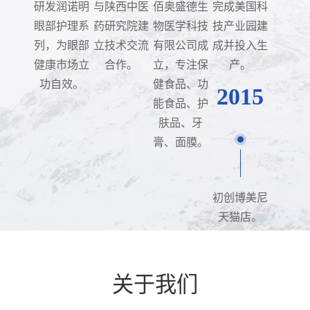
研发润诺明
与陕西中医
佰奥盛德生
完成美国科
眼部护理系
药研究院建
物医学科技
技产业园建
列，为眼部
立技术交流
有限公司成
成并投入生
健康市场立
合作。
立，专注保
产。
功自效。
健食品、功
2015
能食品、护
肤品、牙
膏、面膜。
初创博美尼
天猫店。
关于我们