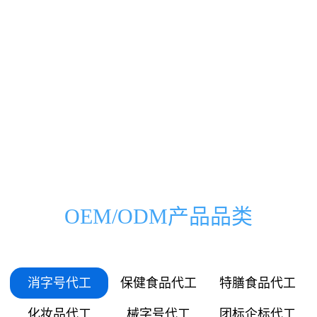
0000
0000
0333
0500
00
000
万
家
0666
1000
01
036
0999
1500
03
072
1332
2000
OEM/ODM产品品类
05
109
1665
2500
06
145
消字号代工
保健食品代工
特膳食品代工
1998
3000
化妆品代工
械字号代工
团标企标代工