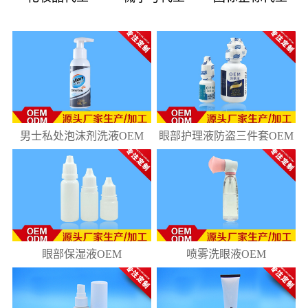
08
181
10
218
男士私处泡沫剂洗液OEM
眼部护理液防盗三件套OEM
眼部保湿液OEM
喷雾洗眼液OEM