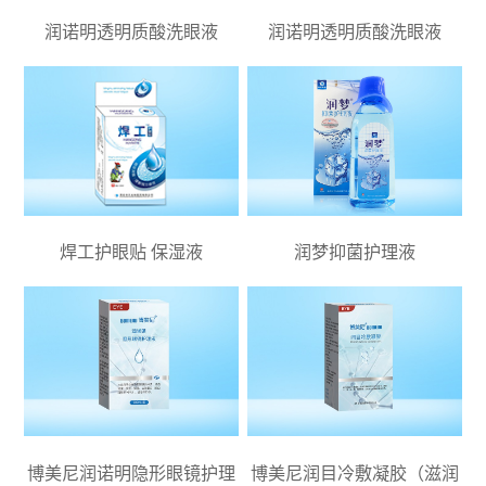
润诺明透明质酸洗眼液
润诺明透明质酸洗眼液
焊工护眼贴 保湿液
润梦抑菌护理液
博美尼润诺明隐形眼镜护理
博美尼润目冷敷凝胶（滋润