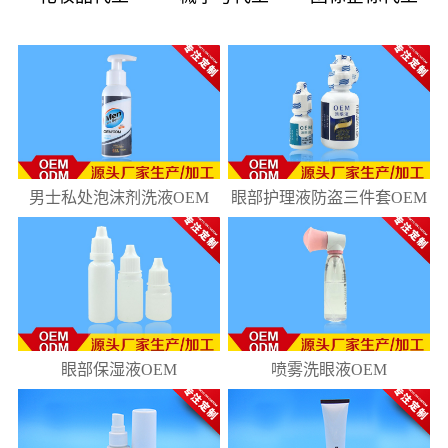
08
181
10
218
男士私处泡沫剂洗液OEM
眼部护理液防盗三件套OEM
眼部保湿液OEM
喷雾洗眼液OEM