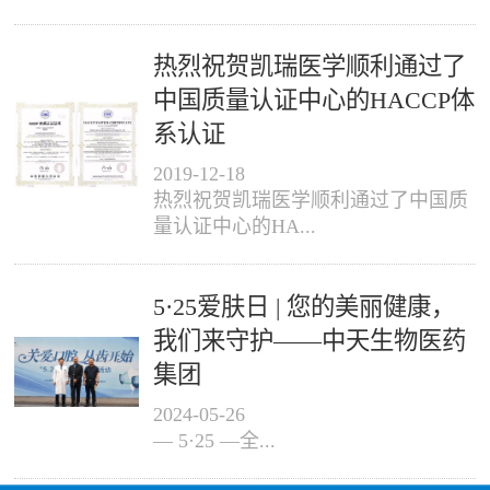
热烈祝贺凯瑞医学顺利通过了
中国质量认证中心的HACCP体
系认证
2019
-
12
-
18
热烈祝贺凯瑞医学顺利通过了中国质
量认证中心的HA...
5·25爱肤日 | 您的美丽健康，
我们来守护——中天生物医药
集团
2024
-
05
-
26
— 5·25 —全...