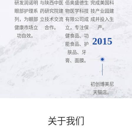
研发润诺明
与陕西中医
佰奥盛德生
完成美国科
眼部护理系
药研究院建
物医学科技
技产业园建
列，为眼部
立技术交流
有限公司成
成并投入生
健康市场立
合作。
立，专注保
产。
功自效。
健食品、功
2015
能食品、护
肤品、牙
膏、面膜。
初创博美尼
天猫店。
关于我们