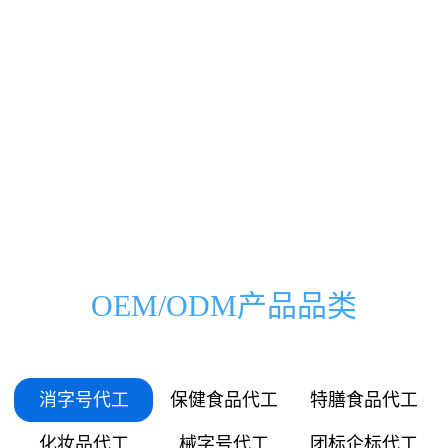
0000
0000
0333
0500
00
000
万
家
0666
1000
01
036
0999
1500
03
072
1332
2000
OEM/ODM产品品类
05
109
1665
2500
06
145
消字号代工
保健食品代工
特膳食品代工
1998
3000
化妆品代工
械字号代工
团标企标代工