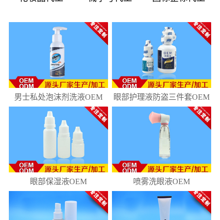
08
181
10
218
男士私处泡沫剂洗液OEM
眼部护理液防盗三件套OEM
眼部保湿液OEM
喷雾洗眼液OEM