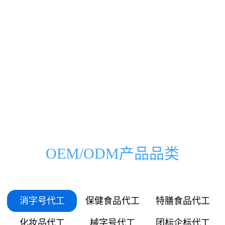
0000
0000
0333
0500
00
000
万
家
0666
1000
01
036
0999
1500
03
072
1332
2000
OEM/ODM产品品类
05
109
1665
2500
06
145
消字号代工
保健食品代工
特膳食品代工
1998
3000
化妆品代工
械字号代工
团标企标代工