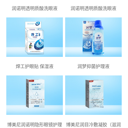
润诺明透明质酸洗眼液
润诺明透明质酸洗眼液
焊工护眼贴 保湿液
润梦抑菌护理液
博美尼润诺明隐形眼镜护理
博美尼润目冷敷凝胶（滋润