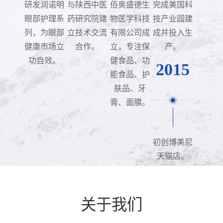
研发润诺明
与陕西中医
佰奥盛德生
完成美国科
眼部护理系
药研究院建
物医学科技
技产业园建
列，为眼部
立技术交流
有限公司成
成并投入生
健康市场立
合作。
立，专注保
产。
功自效。
健食品、功
2015
能食品、护
肤品、牙
膏、面膜。
初创博美尼
天猫店。
关于我们