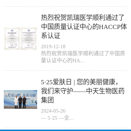
热烈祝贺凯瑞医学顺利通过了
中国质量认证中心的HACCP体
系认证
2019
-
12
-
18
热烈祝贺凯瑞医学顺利通过了中国质
量认证中心的HA...
5·25爱肤日 | 您的美丽健康，
我们来守护——中天生物医药
集团
2024
-
05
-
26
— 5·25 —全...