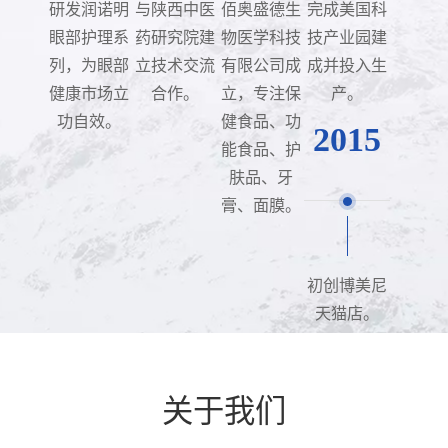
研发润诺明
与陕西中医
佰奥盛德生
完成美国科
眼部护理系
药研究院建
物医学科技
技产业园建
列，为眼部
立技术交流
有限公司成
成并投入生
健康市场立
合作。
立，专注保
产。
功自效。
健食品、功
2015
能食品、护
肤品、牙
膏、面膜。
初创博美尼
天猫店。
关于我们