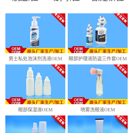
08
181
10
218
男士私处泡沫剂洗液OEM
眼部护理液防盗三件套OEM
眼部保湿液OEM
喷雾洗眼液OEM