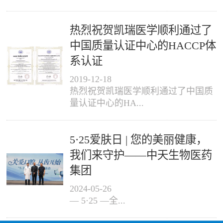
热烈祝贺凯瑞医学顺利通过了
中国质量认证中心的HACCP体
系认证
2019
-
12
-
18
热烈祝贺凯瑞医学顺利通过了中国质
量认证中心的HA...
5·25爱肤日 | 您的美丽健康，
我们来守护——中天生物医药
集团
2024
-
05
-
26
— 5·25 —全...