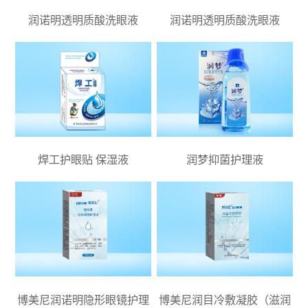
润诺明透明质酸洗眼液
润诺明透明质酸洗眼液
焊工护眼贴 保湿液
润梦抑菌护理液
博美尼润诺明隐形眼镜护理
博美尼润目冷敷凝胶（滋润