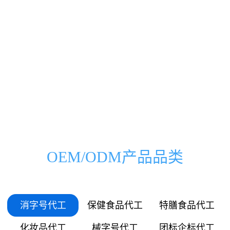
0000
0000
0333
0500
00
000
万
家
0666
1000
01
036
0999
1500
03
072
1332
2000
OEM/ODM产品品类
05
109
1665
2500
06
145
消字号代工
保健食品代工
特膳食品代工
1998
3000
化妆品代工
械字号代工
团标企标代工