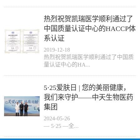
热烈祝贺凯瑞医学顺利通过了
中国质量认证中心的HACCP体
系认证
2019
-
12
-
18
热烈祝贺凯瑞医学顺利通过了中国质
量认证中心的HA...
5·25爱肤日 | 您的美丽健康，
我们来守护——中天生物医药
集团
2024
-
05
-
26
— 5·25 —全...