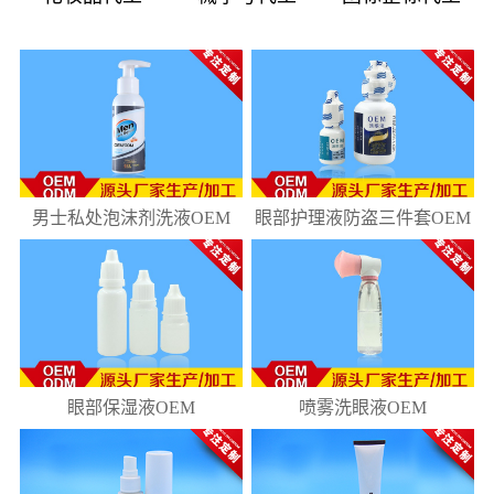
08
181
10
218
男士私处泡沫剂洗液OEM
眼部护理液防盗三件套OEM
眼部保湿液OEM
喷雾洗眼液OEM