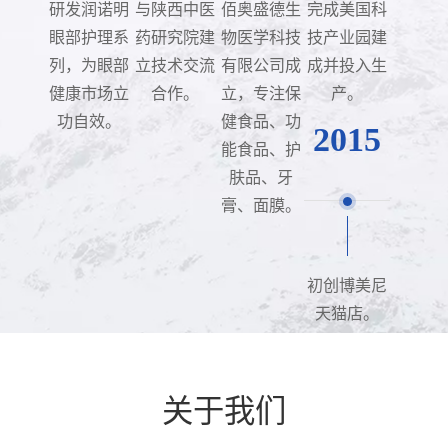
研发润诺明
与陕西中医
佰奥盛德生
完成美国科
眼部护理系
药研究院建
物医学科技
技产业园建
列，为眼部
立技术交流
有限公司成
成并投入生
健康市场立
合作。
立，专注保
产。
功自效。
健食品、功
2015
能食品、护
肤品、牙
膏、面膜。
初创博美尼
天猫店。
关于我们