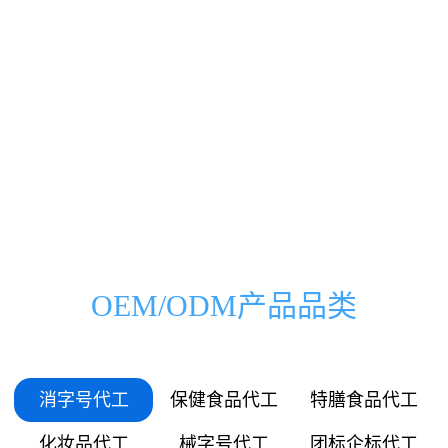
0000
0000
0333
0500
00
000
万
家
0666
1000
01
036
0999
1500
03
072
1332
2000
OEM/ODM产品品类
05
109
1665
2500
06
145
消字号代工
保健食品代工
特膳食品代工
1998
3000
化妆品代工
械字号代工
团标企标代工