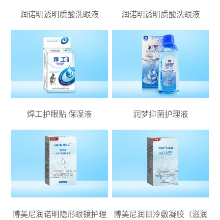
润诺明透明质酸洗眼液
润诺明透明质酸洗眼液
焊工护眼贴 保湿液
润梦抑菌护理液
博美尼润诺明隐形眼镜护理
博美尼润目冷敷凝胶（滋润