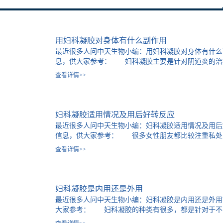
用妇科凝胶对身体有什么副作用
最近很多人问中天生物小编：用妇科凝胶对身体有什么
息，供大家参考： 妇科凝胶主要是针对阴道炎的治疗用
查看详情>>
没有炎症的期间就可以不需要用药了，这种情况不用担
查，如果没有问题，及时停药，避免造成菌群失调的问
清洁，月经期间禁止性生活，减少患妇科炎症的几率
妇科凝胶适用情况及用后好转反应
供，如欲了解更多相关信息可关中天生物订阅号。也可
最近很多人问中天生物小编：妇科凝胶适用情况及用后
(www.xazhongtian.com)。
信息，供大家参考： 很多女性朋友都比较注重私处的护
查看详情>>
目前市场上的女性私处护理用品有很多，相信很多女性
具体的用处可能不是很清楚。那么使用凝胶有什么用处
与微生态代谢产物的完美结合，强效杀菌，快速止痒。
妇科凝胶是内用还是外用
毒，可在5min之内快速杀死90%的致病菌，更高效。 3
最近很多人问中天生物小编：妇科凝胶是内用还是外用
抗生素长期使用产生抗药性、耐药性，提高治愈率10%-
大家参考： 妇科凝胶的种类有很多，都是针对于不同的
能力：保护正常的阴道菌群不被破坏，可在治愈后快速