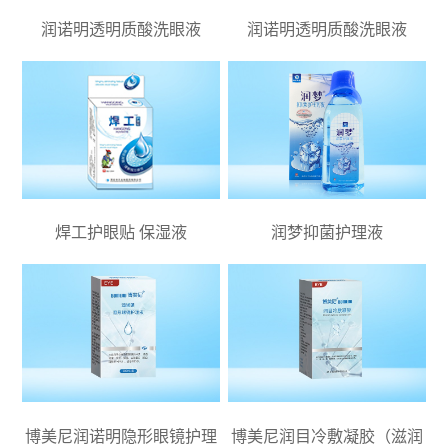
润诺明透明质酸洗眼液
润诺明透明质酸洗眼液
焊工护眼贴 保湿液
润梦抑菌护理液
博美尼润诺明隐形眼镜护理
博美尼润目冷敷凝胶（滋润