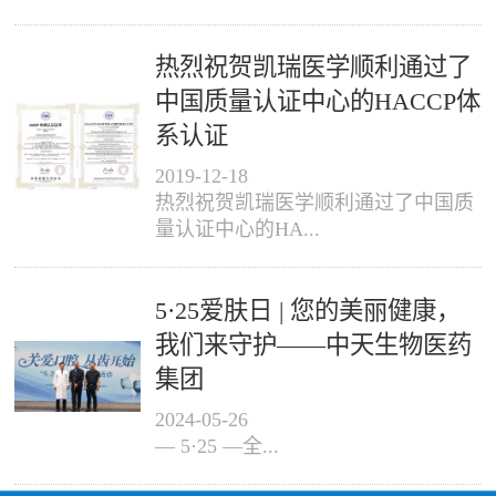
热烈祝贺凯瑞医学顺利通过了
中国质量认证中心的HACCP体
系认证
2019
-
12
-
18
热烈祝贺凯瑞医学顺利通过了中国质
量认证中心的HA...
5·25爱肤日 | 您的美丽健康，
我们来守护——中天生物医药
集团
2024
-
05
-
26
— 5·25 —全...