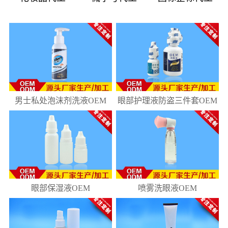
08
181
10
218
男士私处泡沫剂洗液OEM
眼部护理液防盗三件套OEM
眼部保湿液OEM
喷雾洗眼液OEM