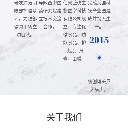
研发润诺明
与陕西中医
佰奥盛德生
完成美国科
眼部护理系
药研究院建
物医学科技
技产业园建
列，为眼部
立技术交流
有限公司成
成并投入生
健康市场立
合作。
立，专注保
产。
功自效。
健食品、功
2015
能食品、护
肤品、牙
膏、面膜。
初创博美尼
天猫店。
关于我们