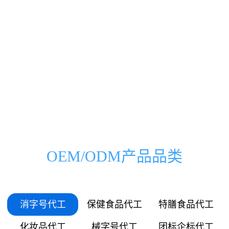
0000
0000
0333
0500
00
000
万
家
0666
1000
01
036
0999
1500
03
072
1332
2000
OEM/ODM产品品类
05
109
1665
2500
06
145
消字号代工
保健食品代工
特膳食品代工
1998
3000
化妆品代工
械字号代工
团标企标代工