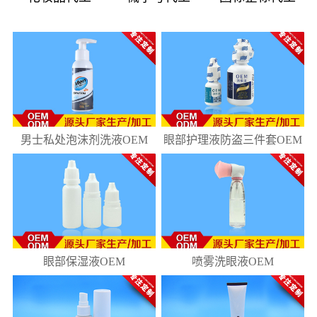
08
181
10
218
男士私处泡沫剂洗液OEM
眼部护理液防盗三件套OEM
眼部保湿液OEM
喷雾洗眼液OEM