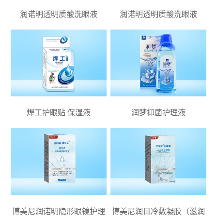
润诺明透明质酸洗眼液
润诺明透明质酸洗眼液
焊工护眼贴 保湿液
润梦抑菌护理液
博美尼润诺明隐形眼镜护理
博美尼润目冷敷凝胶（滋润