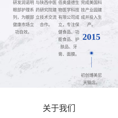
研发润诺明
与陕西中医
佰奥盛德生
完成美国科
眼部护理系
药研究院建
物医学科技
技产业园建
列，为眼部
立技术交流
有限公司成
成并投入生
健康市场立
合作。
立，专注保
产。
功自效。
健食品、功
2015
能食品、护
肤品、牙
膏、面膜。
初创博美尼
天猫店。
关于我们