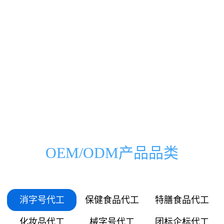
0000
0000
0333
0500
00
000
万
家
0666
1000
01
036
0999
1500
03
072
1332
2000
OEM/ODM产品品类
05
109
1665
2500
06
145
消字号代工
保健食品代工
特膳食品代工
1998
3000
化妆品代工
械字号代工
团标企标代工