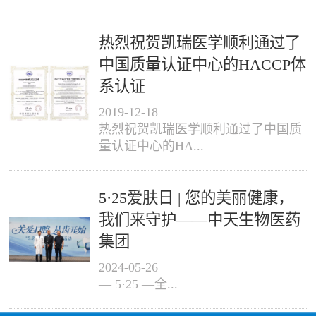
热烈祝贺凯瑞医学顺利通过了
中国质量认证中心的HACCP体
系认证
2019
-
12
-
18
热烈祝贺凯瑞医学顺利通过了中国质
量认证中心的HA...
5·25爱肤日 | 您的美丽健康，
我们来守护——中天生物医药
集团
2024
-
05
-
26
— 5·25 —全...