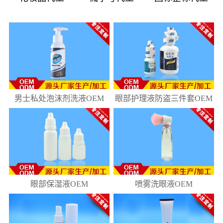
08
181
10
218
男士私处泡沫剂洗液OEM
眼部护理液防盗三件套OEM
眼部保湿液OEM
喷雾洗眼液OEM