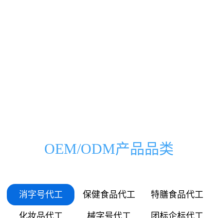
0000
0000
0333
0500
00
000
万
家
0666
1000
01
036
0999
1500
03
072
1332
2000
OEM/ODM产品品类
05
109
1665
2500
06
145
消字号代工
保健食品代工
特膳食品代工
1998
3000
化妆品代工
械字号代工
团标企标代工