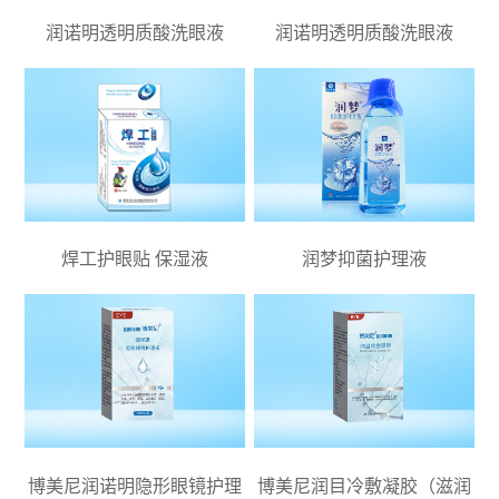
润诺明透明质酸洗眼液
润诺明透明质酸洗眼液
焊工护眼贴 保湿液
润梦抑菌护理液
博美尼润诺明隐形眼镜护理
博美尼润目冷敷凝胶（滋润