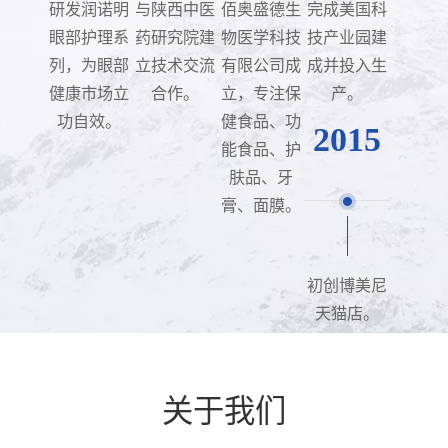
研发润诺明
与陕西中医
佰奥盛德生
完成美国科
眼部护理系
药研究院建
物医学科技
技产业园建
列，为眼部
立技术交流
有限公司成
成并投入生
健康市场立
合作。
立，专注保
产。
功自效。
健食品、功
2015
能食品、护
肤品、牙
膏、面膜。
初创博美尼
天猫店。
关于我们