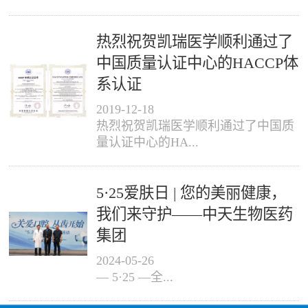
热烈祝贺凯瑞医学顺利通过了
中国质量认证中心的HACCP体
系认证
2019
-
12
-
18
热烈祝贺凯瑞医学顺利通过了中国质
量认证中心的HA...
5·25爱肤日 | 您的美丽健康，
我们来守护——中天生物医药
集团
2024
-
05
-
26
— 5·25 —全...