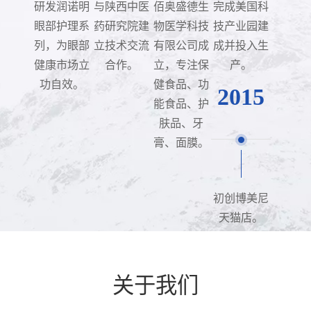
研发润诺明
与陕西中医
佰奥盛德生
完成美国科
眼部护理系
药研究院建
物医学科技
技产业园建
列，为眼部
立技术交流
有限公司成
成并投入生
健康市场立
合作。
立，专注保
产。
功自效。
健食品、功
2015
能食品、护
肤品、牙
膏、面膜。
初创博美尼
天猫店。
关于我们