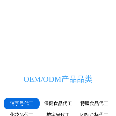
0000
0000
0333
0500
00
000
万
家
0666
1000
01
036
0999
1500
03
072
1332
2000
OEM/ODM产品品类
05
109
1665
2500
06
145
消字号代工
保健食品代工
特膳食品代工
1998
3000
化妆品代工
械字号代工
团标企标代工