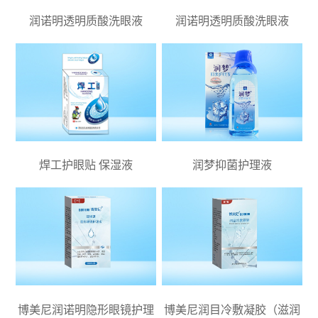
润诺明透明质酸洗眼液
润诺明透明质酸洗眼液
焊工护眼贴 保湿液
润梦抑菌护理液
博美尼润诺明隐形眼镜护理
博美尼润目冷敷凝胶（滋润