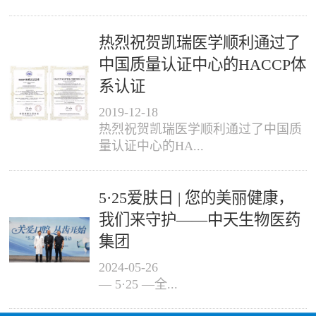
热烈祝贺凯瑞医学顺利通过了
中国质量认证中心的HACCP体
系认证
2019
-
12
-
18
热烈祝贺凯瑞医学顺利通过了中国质
量认证中心的HA...
5·25爱肤日 | 您的美丽健康，
我们来守护——中天生物医药
集团
2024
-
05
-
26
— 5·25 —全...