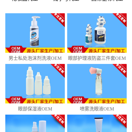
08
181
10
218
男士私处泡沫剂洗液OEM
眼部护理液防盗三件套OEM
眼部保湿液OEM
喷雾洗眼液OEM