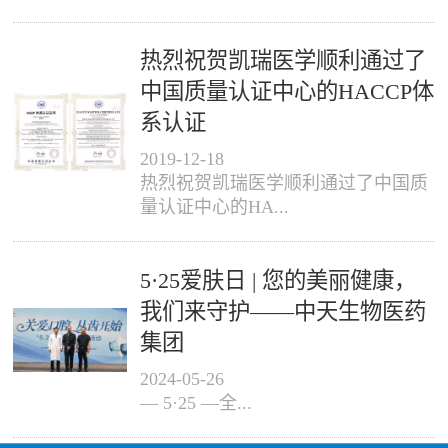
热烈祝贺凯瑞医学顺利通过了
中国质量认证中心的HACCP体
系认证
2019
-
12
-
18
热烈祝贺凯瑞医学顺利通过了中国质
量认证中心的HA...
5·25爱肤日 | 您的美丽健康，
我们来守护——中天生物医药
集团
2024
-
05
-
26
— 5·25 —全...