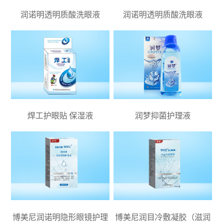
润诺明透明质酸洗眼液
润诺明透明质酸洗眼液
焊工护眼贴 保湿液
润梦抑菌护理液
博美尼润诺明隐形眼镜护理
博美尼润目冷敷凝胶（滋润