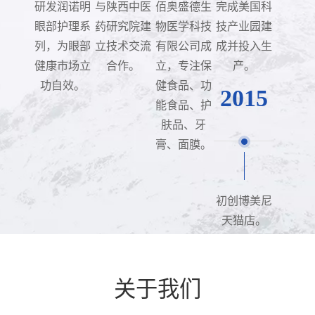
研发润诺明
与陕西中医
佰奥盛德生
完成美国科
眼部护理系
药研究院建
物医学科技
技产业园建
列，为眼部
立技术交流
有限公司成
成并投入生
健康市场立
合作。
立，专注保
产。
功自效。
健食品、功
2015
能食品、护
肤品、牙
膏、面膜。
初创博美尼
天猫店。
关于我们