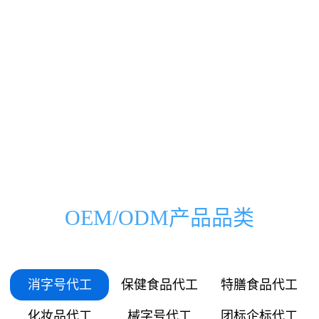
0000
0000
0333
0500
00
000
万
家
0666
1000
01
036
0999
1500
03
072
1332
2000
OEM/ODM产品品类
05
109
1665
2500
06
145
消字号代工
保健食品代工
特膳食品代工
1998
3000
化妆品代工
械字号代工
团标企标代工