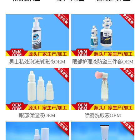
08
181
10
218
男士私处泡沫剂洗液OEM
眼部护理液防盗三件套OEM
眼部保湿液OEM
喷雾洗眼液OEM