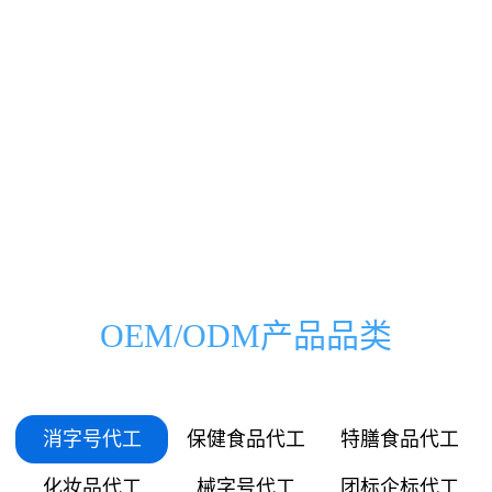
0000
0000
0333
0500
00
000
万
家
0666
1000
01
036
0999
1500
03
072
1332
2000
OEM/ODM产品品类
05
109
1665
2500
06
145
消字号代工
保健食品代工
特膳食品代工
1998
3000
化妆品代工
械字号代工
团标企标代工