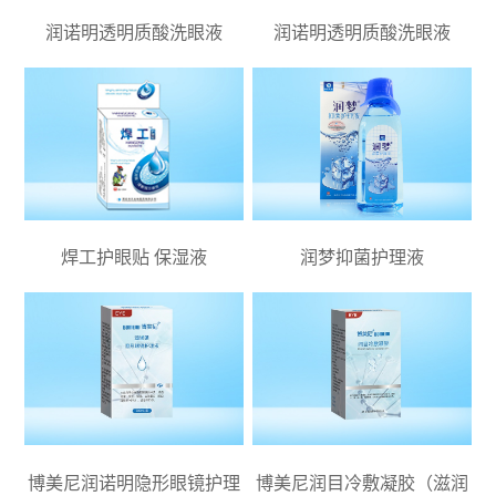
润诺明透明质酸洗眼液
润诺明透明质酸洗眼液
焊工护眼贴 保湿液
润梦抑菌护理液
博美尼润诺明隐形眼镜护理
博美尼润目冷敷凝胶（滋润