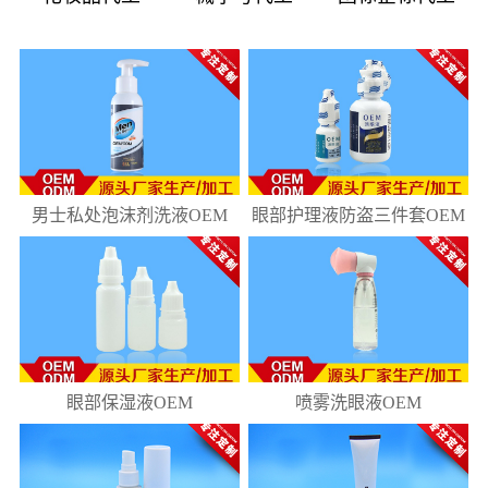
08
181
10
218
男士私处泡沫剂洗液OEM
眼部护理液防盗三件套OEM
眼部保湿液OEM
喷雾洗眼液OEM