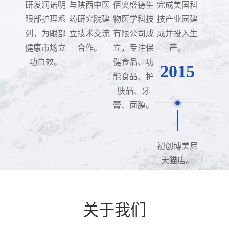
研发润诺明
与陕西中医
佰奥盛德生
完成美国科
眼部护理系
药研究院建
物医学科技
技产业园建
列，为眼部
立技术交流
有限公司成
成并投入生
健康市场立
合作。
立，专注保
产。
功自效。
健食品、功
2015
能食品、护
肤品、牙
膏、面膜。
初创博美尼
天猫店。
关于我们