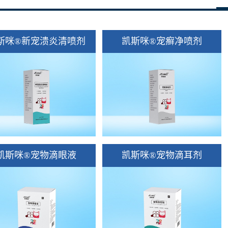
斯咪®新宠溃炎清喷剂
凯斯咪®宠癣净喷剂
凯斯咪®宠物滴眼液
凯斯咪®宠物滴耳剂