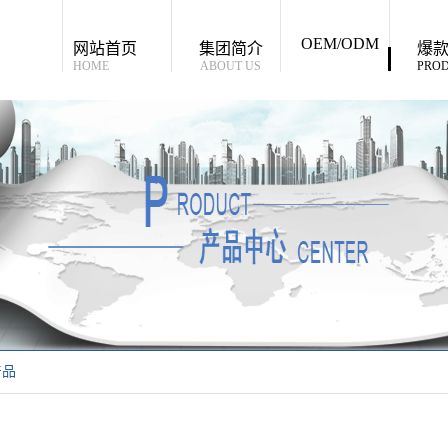
OEM/ODM
网站首页
集团简介
爆
HOME
ABOUT US
PRO
产品