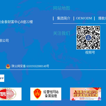
网站地图
集团简介
OEM/ODM
爆款
金泰财富中心B座22楼
关注我们
药有限公司
视频号
陕公网安备 61019102000149号