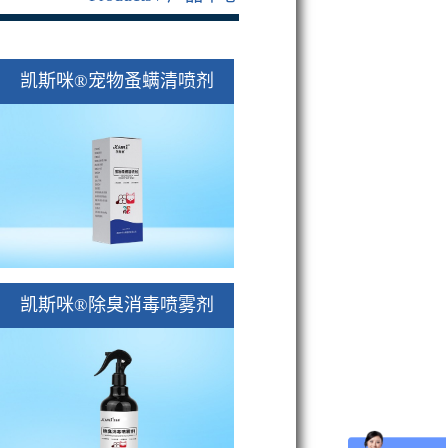
凯斯咪®宠物蚤螨清喷剂
凯斯咪®除臭消毒喷雾剂