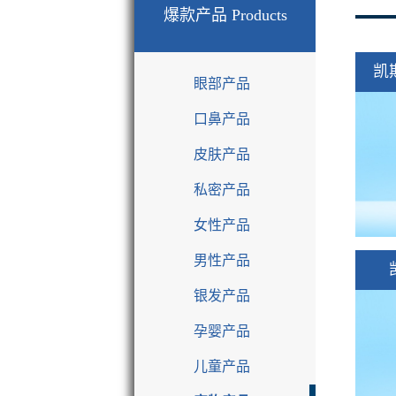
爆款产品
Products
凯
眼部产品
口鼻产品
皮肤产品
私密产品
女性产品
男性产品
银发产品
孕婴产品
儿童产品