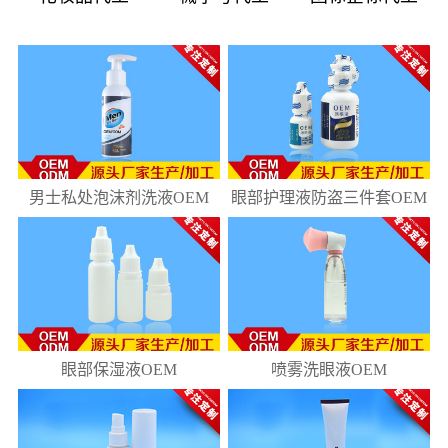
08
181
10
218
男士私处泡沫剂洗液OEM
眼部护理液防盗三件套OEM
眼部保湿液OEM
喷雾洗眼液OEM