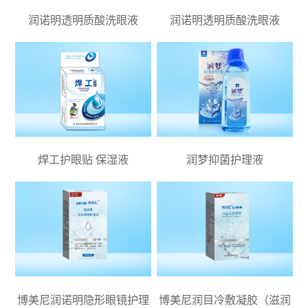
润诺明透明质酸洗眼液
润诺明透明质酸洗眼液
焊工护眼贴 保湿液
润梦抑菌护理液
博美尼润诺明隐形眼镜护理
博美尼润目冷敷凝胶（滋润