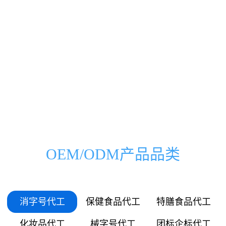
0000
0000
0333
0500
00
000
万
家
0666
1000
01
036
0999
1500
03
072
1332
2000
OEM/ODM产品品类
05
109
1665
2500
06
145
消字号代工
保健食品代工
特膳食品代工
1998
3000
化妆品代工
械字号代工
团标企标代工