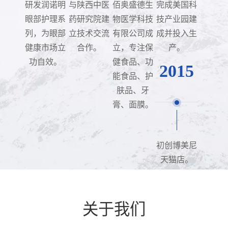
研发润诺明
与陕西中医
佰奥盛德生
完成美国科
眼部护理系
药研究院建
物医学科技
技产业园建
列，为眼部
立技术交流
有限公司成
成并投入生
健康市场立
合作。
立，专注保
产。
功自效。
健食品、功
2015
能食品、护
肤品、牙
膏、面膜。
初创博美尼
天猫店。
关于我们