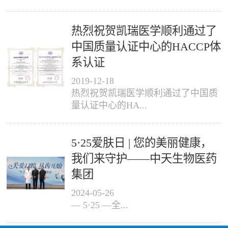
热烈祝贺凯瑞医学顺利通过了
中国质量认证中心的HACCP体
系认证
2019
-
12
-
18
热烈祝贺凯瑞医学顺利通过了中国质
量认证中心的HA...
5·25爱肤日 | 您的美丽健康，
我们来守护——中天生物医药
集团
2024
-
05
-
26
— 5·25 —全...