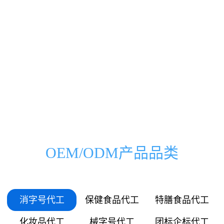
0000
0000
0333
0500
00
000
万
家
0666
1000
01
036
0999
1500
03
072
1332
2000
OEM/ODM产品品类
05
109
1665
2500
06
145
消字号代工
保健食品代工
特膳食品代工
1998
3000
化妆品代工
械字号代工
团标企标代工