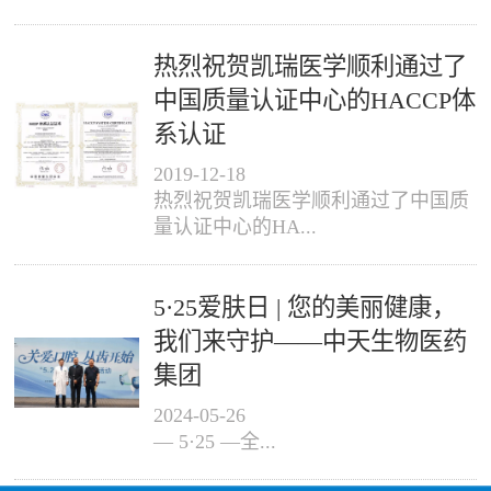
热烈祝贺凯瑞医学顺利通过了
中国质量认证中心的HACCP体
系认证
2019
-
12
-
18
热烈祝贺凯瑞医学顺利通过了中国质
量认证中心的HA...
5·25爱肤日 | 您的美丽健康，
我们来守护——中天生物医药
集团
2024
-
05
-
26
— 5·25 —全...