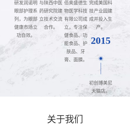
研发润诺明
与陕西中医
佰奥盛德生
完成美国科
眼部护理系
药研究院建
物医学科技
技产业园建
列，为眼部
立技术交流
有限公司成
成并投入生
健康市场立
合作。
立，专注保
产。
功自效。
健食品、功
2015
能食品、护
肤品、牙
膏、面膜。
初创博美尼
天猫店。
关于我们