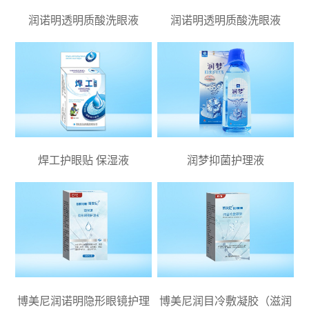
润诺明透明质酸洗眼液
润诺明透明质酸洗眼液
焊工护眼贴 保湿液
润梦抑菌护理液
博美尼润诺明隐形眼镜护理
博美尼润目冷敷凝胶（滋润