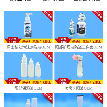
08
181
10
218
男士私处泡沫剂洗液OEM
眼部护理液防盗三件套OEM
眼部保湿液OEM
喷雾洗眼液OEM