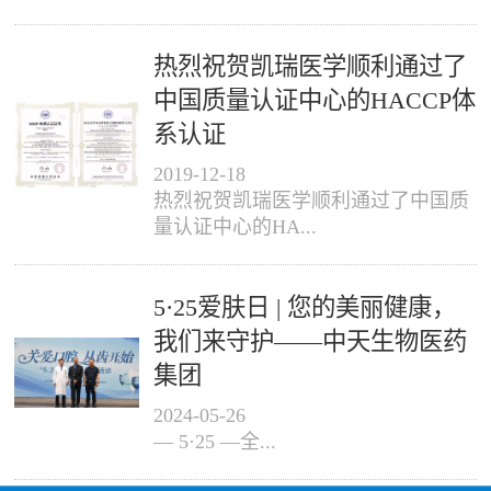
热烈祝贺凯瑞医学顺利通过了
中国质量认证中心的HACCP体
系认证
2019
-
12
-
18
热烈祝贺凯瑞医学顺利通过了中国质
量认证中心的HA...
5·25爱肤日 | 您的美丽健康，
我们来守护——中天生物医药
集团
2024
-
05
-
26
— 5·25 —全...