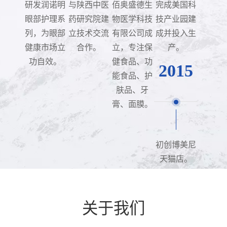
研发润诺明
与陕西中医
佰奥盛德生
完成美国科
眼部护理系
药研究院建
物医学科技
技产业园建
列，为眼部
立技术交流
有限公司成
成并投入生
健康市场立
合作。
立，专注保
产。
功自效。
健食品、功
2015
能食品、护
肤品、牙
膏、面膜。
初创博美尼
天猫店。
关于我们