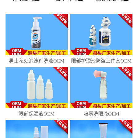
08
181
10
218
男士私处泡沫剂洗液OEM
眼部护理液防盗三件套OEM
眼部保湿液OEM
喷雾洗眼液OEM