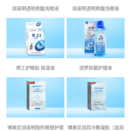
润诺明透明质酸洗眼液
润诺明透明质酸洗眼液
焊工护眼贴 保湿液
润梦抑菌护理液
博美尼润诺明隐形眼镜护理
博美尼润目冷敷凝胶（滋润