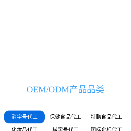
0000
0000
0333
0500
00
000
万
家
0666
1000
01
036
0999
1500
03
072
1332
2000
OEM/ODM产品品类
05
109
1665
2500
06
145
消字号代工
保健食品代工
特膳食品代工
1998
3000
化妆品代工
械字号代工
团标企标代工