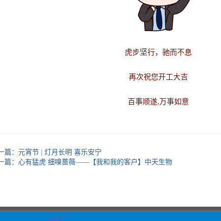
坚
虎步
行，驰而不息
再次祝您开工大吉
百事顺遂,万事如意
一篇：
元宵节 | 灯月长明 喜乐安宁
一篇：
心有猛虎 细嗅蔷薇——【我和我的客户】中天生物