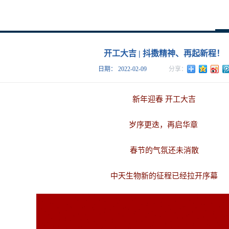
开工大吉 | 抖擞精神、再起新程！
日期：
2022-02-09
新
年迎春 开工大吉
岁序更迭，再启华章
春节的气氛还未消散
中天生物新的征程已经拉开序幕